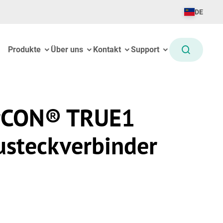
DE
Produkte
Über uns
Kontakt
Support
rCON® TRUE1
usteckverbinder