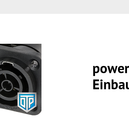
powe
Einba