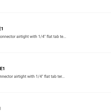
E1
nnector airtight with 1/4" flat tab te...
E1
nector airtight with 1/4" flat tab ter...
1