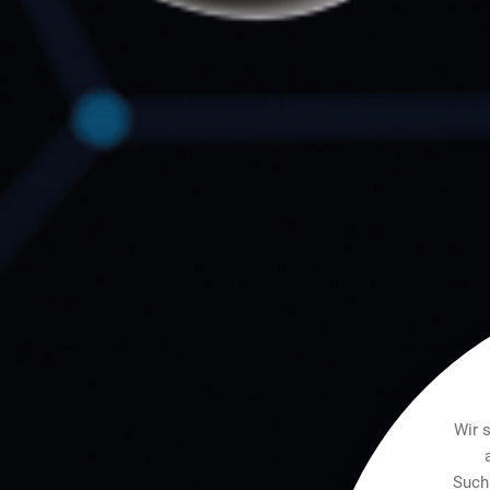
Wir 
Such