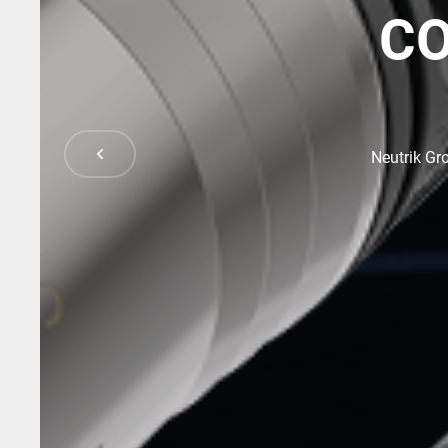
CO
Neutrik Gro