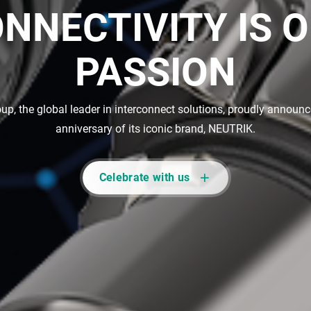
NNECTIVITY IS 
PASSION
up, the global leader in interconnect solutions, proudly announc
anniversary of its iconic brand, NEUTRIK.
Celebrate with us