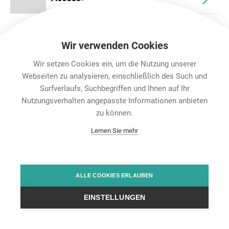
Wir verwenden Cookies
Wir setzen Cookies ein, um die Nutzung unserer
Webseiten zu analysieren, einschließlich des Such und
Surfverlaufs, Suchbegriffen und Ihnen auf Ihr
Nutzungsverhalten angepasste Informationen anbieten
Karriere
zu können.
Contact
Lernen Sie mehr
Datenschutz
Rechtliche Hinweise
Team Viewer
Hintbox
ALLE COOKIES ERLAUBEN
EINSTELLUNGEN
© Neutrik® AG 2025 | All Rights Reserved