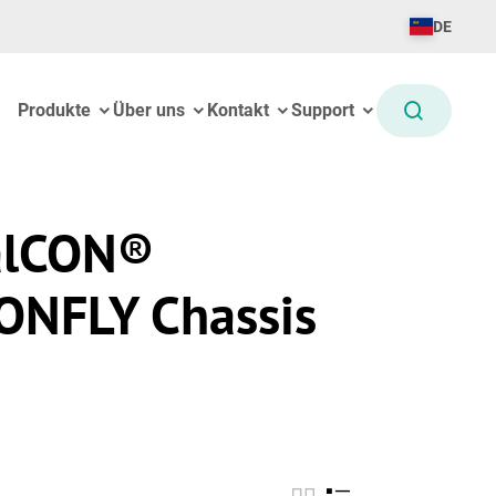
DE
Produkte
Über uns
Kontakt
Support
alCON®
NFLY Chassis