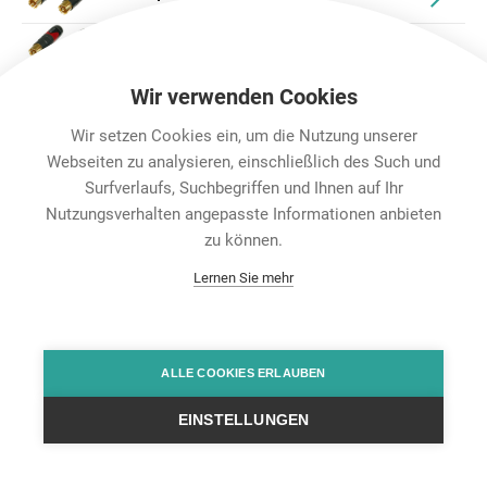
NF2C-B/2
Wir verwenden Cookies
Wir setzen Cookies ein, um die Nutzung unserer
Webseiten zu analysieren, einschließlich des Such und
Surfverlaufs, Suchbegriffen und Ihnen auf Ihr
Nutzungsverhalten angepasste Informationen anbieten
Karriere
zu können.
Contact
Lernen Sie mehr
Datenschutz
Rechtliche Hinweise
Team Viewer
Hintbox
ALLE COOKIES ERLAUBEN
EINSTELLUNGEN
© Neutrik® AG 2025 | All Rights Reserved