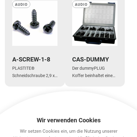
AUDIO
AUDIO
A-SCREW-1-8
CAS-DUMMY
PLASTITE®
Der dummyPLUG
Schneidschraube 2,9 x
Koffer beinhaltet eine
1,05; 8 mm lang,
Auswahl an
schwarz,
dummyPLUGs
LInsenkopfschraube
Mehr Anzeigen
Wir verwenden Cookies
Wir setzen Cookies ein, um die Nutzung unserer
Features & Benefits
Downloads
Technische Informa