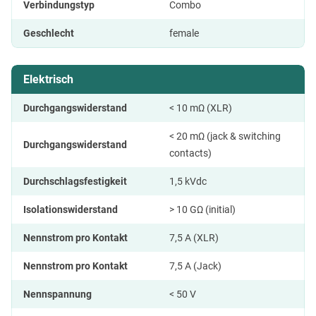
Verbindungstyp
Combo
Geschlecht
female
Elektrisch
Durchgangswiderstand
< 10 mΩ (XLR)
< 20 mΩ (jack & switching
Durchgangswiderstand
contacts)
Durchschlagsfestigkeit
1,5 kVdc
Isolationswiderstand
> 10 GΩ (initial)
Nennstrom pro Kontakt
7,5 A (XLR)
Nennstrom pro Kontakt
7,5 A (Jack)
Nennspannung
< 50 V