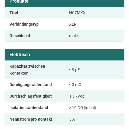
Produkte
Titel
NC7MXX
Verbindungstyp
XLR
Geschlecht
male
Elektrisch
Kapazität zwischen
≤ 9 pF
Kontakten
Durchgangswiderstand
≤ 3 mΩ
Durchschlagsfestigkeit
1,5 kVdc
Isolationswiderstand
> 10 GΩ (initial)
Nennstrom pro Kontakt
5 A