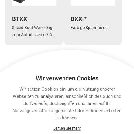
BTXX
BXX-*
Speed Boot Werkzeug
Farbige Spannhülsen
zum Aufpressen der XX
Spannhülse auf das
Gehäuse.
Mehr Anzeigen
Wir verwenden Cookies
Wir setzen Cookies ein, um die Nutzung unserer
Features & Benefits
Downloads
Technische Informa
Webseiten zu analysieren, einschließlich des Such und
Surfverlaufs, Suchbegriffen und Ihnen auf Ihr
Nutzungsverhalten angepasste Informationen anbieten
Karriere
zu können.
Contact
Lernen Sie mehr
Datenschutz