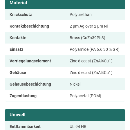
Material
Knickschutz
Polyurethan
Kontaktbeschichtung
2 µm Ag over 2 µm Ni
Kontakte
Brass (CuZn39Pb3)
Einsatz
Polyamide (PA 6.6 30 % GR)
Verriegelungselement
Zinc diecast (ZnAl4Cu1)
Gehäuse
Zinc diecast (ZnAl4Cu1)
Gehäusebeschichtung
Nickel
Zugentlastung
Polyacetal (POM)
Umwelt
Entflammbarkeit
UL 94 HB