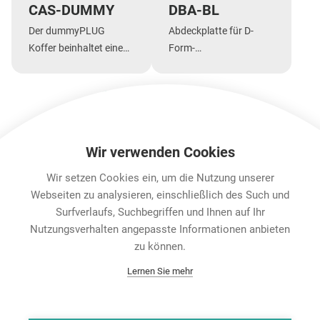
CAS-DUMMY
DBA-BL
Der dummyPLUG
Abdeckplatte für D-
Koffer beinhaltet eine
Form-
Auswahl an
Frontplattenausschnitte
dummyPLUGs
Mehr Anzeigen
Wir verwenden Cookies
Wir setzen Cookies ein, um die Nutzung unserer
Features & Benefits
Downloads
Technische Informa
Webseiten zu analysieren, einschließlich des Such und
Surfverlaufs, Suchbegriffen und Ihnen auf Ihr
Nutzungsverhalten angepasste Informationen anbieten
Karriere
zu können.
Contact
Lernen Sie mehr
Datenschutz
Rechtliche Hinweise
Team Viewer