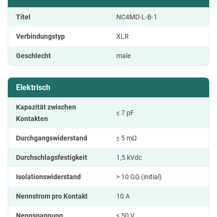
Titel
NC4MD-L-B-1
Verbindungstyp
XLR
Geschlecht
male
Elektrisch
Kapazität zwischen
≤ 7 pF
Kontakten
Durchgangswiderstand
≤ 5 mΩ
Durchschlagsfestigkeit
1,5 kVdc
Isolationswiderstand
> 10 GΩ (initial)
Nennstrom pro Kontakt
10 A
Nennspannung
< 50 V