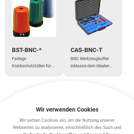
BST-BNC-*
CAS-BNC-T
Farbige
BNC Werkzeugkoffer
Knickschutztüllen für
inklusive dem idealen
rearTWIST BNC
Werkzeug für die
Kabelstecker
Montage der Neutrik
BNC Produkte
Mehr Anzeigen
Wir verwenden Cookies
Wir setzen Cookies ein, um die Nutzung unserer
Features & Benefits
Downloads
Technische Informa
Webseiten zu analysieren, einschließlich des Such und