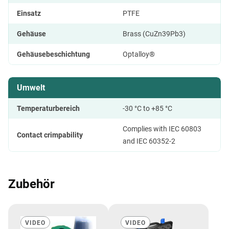
Einsatz
PTFE
Gehäuse
Brass (CuZn39Pb3)
Gehäusebeschichtung
Optalloy®
Umwelt
Temperaturbereich
-30 °C to +85 °C
Complies with IEC 60803
Contact crimpability
and IEC 60352-2
Zubehör
VIDEO
VIDEO