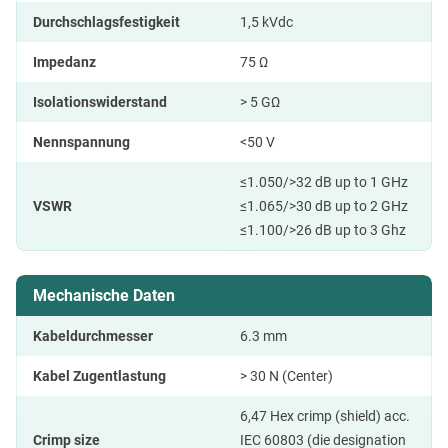
Durchschlagsfestigkeit
1,5 kVdc
Impedanz
75 Ω
Isolationswiderstand
> 5 GΩ
Nennspannung
<50 V
≤1.050/>32 dB up to 1 GHz
VSWR
≤1.065/>30 dB up to 2 GHz
≤1.100/>26 dB up to 3 Ghz
Mechanische Daten
Kabeldurchmesser
6.3 mm
Kabel Zugentlastung
> 30 N (Center)
6,47 Hex crimp (shield) acc.
Crimp size
IEC 60803 (die designation