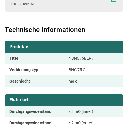
PDF - 496 KB
Technische Informationen
Produkte
Titel
NBNC75BLP7
Verbindungstyp
BNC 75 Ω
Geschlecht
male
Elektrisch
Durchgangswiderstand
≤ 3 mΩ (inner)
Durchgangswiderstand
≤ 2 mΩ (outer)