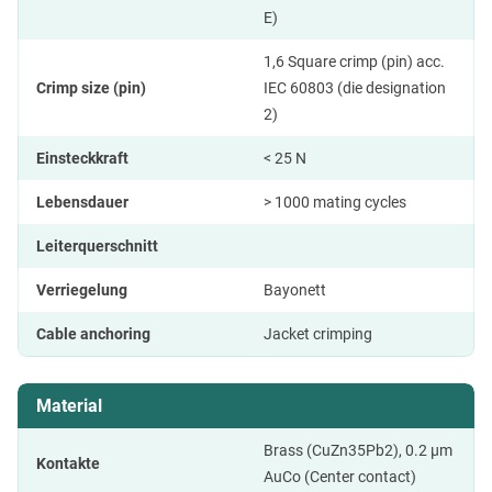
E)
1,6 Square crimp (pin) acc.
Crimp size (pin)
IEC 60803 (die designation
2)
Einsteckkraft
< 25 N
Lebensdauer
> 1000 mating cycles
Leiterquerschnitt
Verriegelung
Bayonett
Cable anchoring
Jacket crimping
Material
Brass (CuZn35Pb2), 0.2 µm
Kontakte
AuCo (Center contact)