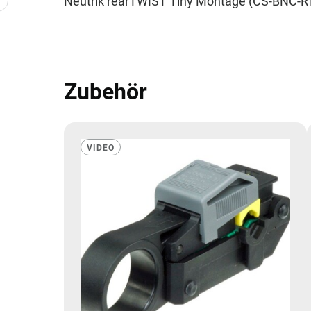
Neutrik rearTWIST Tiny Montage (CS-BNC-RT
Zubehör
VIDEO