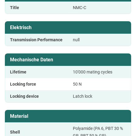
Title
NMC-C
Elektrisch
Transmission Performance
null
Mechanische Daten
Lifetime
10'000 mating cycles
Locking force
50 N
Locking device
Latch lock
Material
Polyamide (PA 6, PBT 30 %
Shell
GR, PBT 50 % GR)