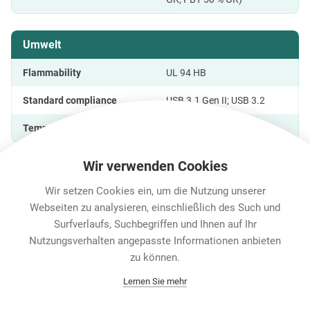
Umwelt
Flammability
UL 94 HB
Standard compliance
USB 3.1 Gen II; USB 3.2
Temperature range
-25 °C to +85 °C
Wir verwenden Cookies
Wir setzen Cookies ein, um die Nutzung unserer
Features & Benefits
Downloads
Technische Informa
Webseiten zu analysieren, einschließlich des Such und
Surfverlaufs, Suchbegriffen und Ihnen auf Ihr
Nutzungsverhalten angepasste Informationen anbieten
Karriere
zu können.
Contact
Lernen Sie mehr
Datenschutz
Rechtliche Hinweise