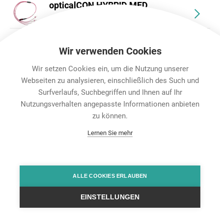
opticalCON HYBRID MED
Breakout-Kabel
NOPF-16D-XP
Wir verwenden Cookies
Wir setzen Cookies ein, um die Nutzung unserer
Webseiten zu analysieren, einschließlich des Such und
Surfverlaufs, Suchbegriffen und Ihnen auf Ihr
Nutzungsverhalten angepasste Informationen anbieten
Karriere
zu können.
Contact
Lernen Sie mehr
Datenschutz
Rechtliche Hinweise
Team Viewer
Hintbox
ALLE COOKIES ERLAUBEN
EINSTELLUNGEN
© Neutrik® AG 2025 | All Rights Reserved