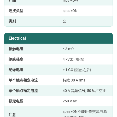
产品
NL8MD-V
连接类型
speakON
类别
公
Electrical
接触电阻
≤ 3 mΩ
绝缘强度
4 kVdc (峰值)
绝缘电阻
> 1 GΩ (湿热之后)
单个触点额定电流
持续 30 A rms
单个触点额定电流
40 A 音频信号, 50 % 占空比
额定电压
250 V ac
speakON不能用作交流电源
注意