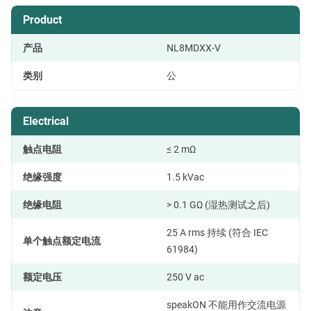
Product
产品
NL8MDXX-V
类别
公
Electrical
触点电阻
≤ 2 mΩ
绝缘强度
1.5 kVac
绝缘电阻
> 0.1 GΩ (湿热测试之后)
25 A rms 持续 (符合 IEC
单个触点额定电流
61984)
额定电压
250 V ac
speakON 不能用作交流电源