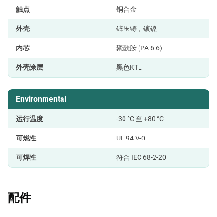
触点
铜合金
外壳
锌压铸，镀镍
内芯
聚酰胺 (PA 6.6)
外壳涂层
黑色KTL
Environmental
运行温度
-30 °C 至 +80 °C
可燃性
UL 94 V-0
可焊性
符合 IEC 68-2-20
配件