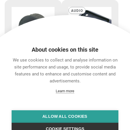
AUDIO
About cookies on this site
We use cookies to collect and analyse information on
NDL8
SCNLT
site performance and usage, to provide social media
适用于所有8芯Neutrik
SpeakON G型外壳用衬
features and to enhance and customise content and
speakON公座的
圈，可使底座与前面板
advertisements.
dummyPLUG NDL8，
达到密闭式连接（也可
Learn more
可简化电缆组装
适用于安菲诺EP断流
器）
特征和性能
下载
技术信息
配件
ALLOW ALL COOKIES
COOKIE SETTINGS