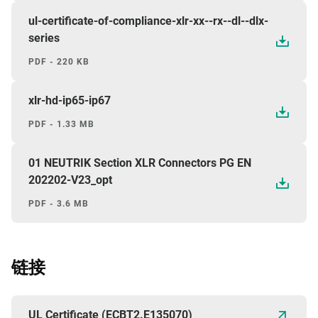
ul-certificate-of-compliance-xlr-xx--rx--dl--dlx-
series
PDF - 220 KB
xlr-hd-ip65-ip67
PDF - 1.33 MB
01 NEUTRIK Section XLR Connectors PG EN
202202-V23_opt
PDF - 3.6 MB
链接
UL Certificate (ECBT2.E135070)