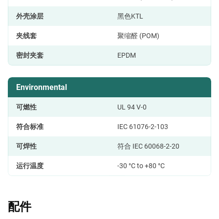
外壳涂层
黑色KTL
夹线套
聚缩醛 (POM)
密封夹套
EPDM
Environmental
可燃性
UL 94 V-0
符合标准
IEC 61076-2-103
可焊性
符合 IEC 60068-2-20
运行温度
-30 °C to +80 °C
配件