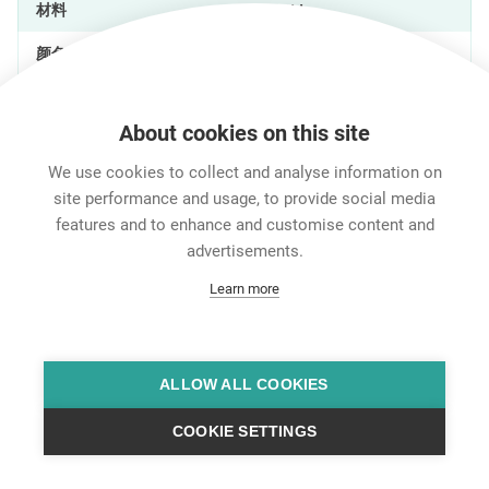
材料
EPDM
颜色
黑
标记
Power in / Power out
About cookies on this site
Environmental
We use cookies to collect and analyse information on
site performance and usage, to provide social media
可燃性符合 UL 94
HB
features and to enhance and customise content and
advertisements.
防护等级符合 IEC 60529
IP 65
Learn more
特征和性能
下载
技术信息
ALLOW ALL COOKIES
COOKIE SETTINGS