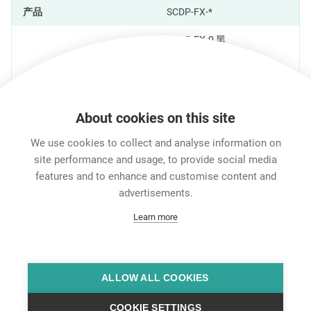
产品
SCDP-FX-*
SCDP-FX-0 黑
SCDP-FX-2 红
SCDP-FX-4 黄
产品型号
SCDP-FX-5 绿
SCDP-FX-6 蓝
About cookies on this site
SCDP-FX-9 白
We use cookies to collect and analyse information on
site performance and usage, to provide social media
Material
features and to enhance and customise content and
advertisements.
材质
EPDM
Learn more
特征和性能
下载
技术信息
ALLOW ALL COOKIES
COOKIE SETTINGS