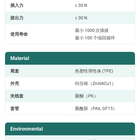
插入力
≤ 30 N
拔出力
≤ 30 N
最小 1000 次插拔
使用寿命
最小 100 个缩回循环
Material
尾套
热塑性弹性体 (TPE)
外壳
锌压铸（ZnAl4Cu1）
夹线套
聚酮（PK）
套管
聚酰胺（PA6, GF15）
Environmental