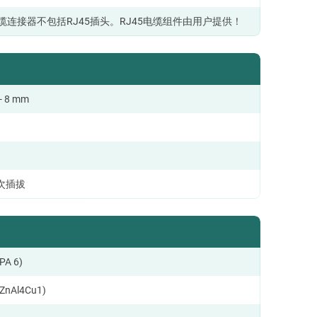
电缆连接器不包括RJ45插头。RJ45电缆组件由用户提供！
- 8 mm
0 次插拔
A 6)
nAl4Cu1)