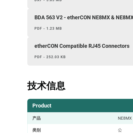
BDA 563 V2 - etherCON NE8MX & NE8MX-B
PDF - 1.23 MB
etherCON Compatible RJ45 Connectors
PDF - 252.03 KB
技术信息
Product
产品
NE8MX
类别
公