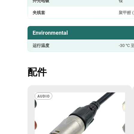
外壳电镀
镍
夹线套
聚甲醛 (
Environmental
运行温度
-30 °C 
配件
AUDIO