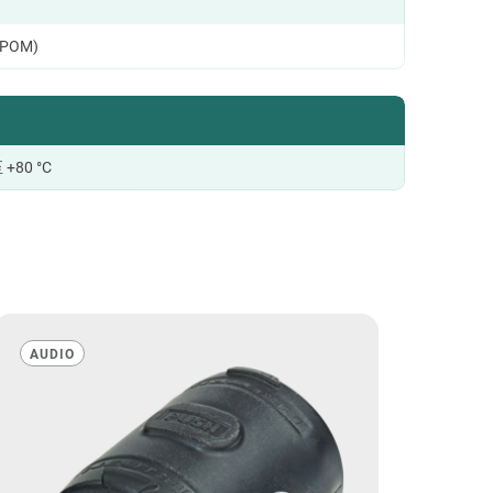
POM)
至 +80 °C
AUDIO