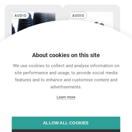
AUDIO
AUDIO
About cookies on this site
We use cookies to collect and analyse information on
BSX-*
HTX
site performance and usage, to provide social media
色码标记环尾套
用于夹紧 XLR X，XCC,
features and to enhance and customise content and
FX-SPEC 系列以及
advertisements.
etherCON 电缆连接器护
Learn more
套系列尾套的手工工具
特征和性能
下载
技术信息
配件
ALLOW ALL COOKIES