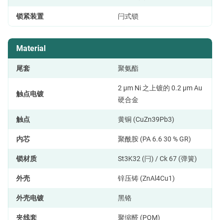
锁紧装置
闩式锁
Material
尾套
聚氨酯
2 µm Ni 之上镀的 0.2 µm Au
触点电镀
硬合金
触点
黄铜 (CuZn39Pb3)
内芯
聚酰胺 (PA 6.6 30 % GR)
锁材质
St3K32 (闩) / Ck 67 (弹簧)
外壳
锌压铸 (ZnAl4Cu1)
外壳电镀
黑铬
夹线套
聚缩醛 (POM)