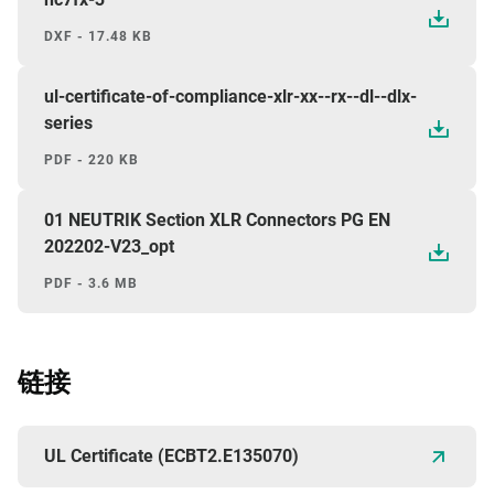
DXF - 17.48 KB
ul-certificate-of-compliance-xlr-xx--rx--dl--dlx-
series
PDF - 220 KB
01 NEUTRIK Section XLR Connectors PG EN
202202-V23_opt
PDF - 3.6 MB
链接
UL Certificate (ECBT2.E135070)