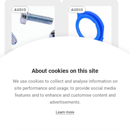
AUDIO
AUDIO
B-SCREW-1-8
ACRM-*
About cookies on this site
TAPTITE® M2.5 DIN
公座色码标记环
7500自攻螺丝，盘形头
We use cookies to collect and analyse information on
site performance and usage, to provide social media
features and to enhance and customise content and
显示更多
advertisements.
Learn more