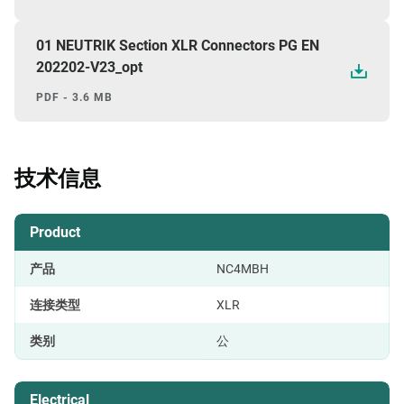
01 NEUTRIK Section XLR Connectors PG EN
202202-V23_opt
PDF - 3.6 MB
技术信息
Product
产品
NC4MBH
连接类型
XLR
类别
公
Electrical