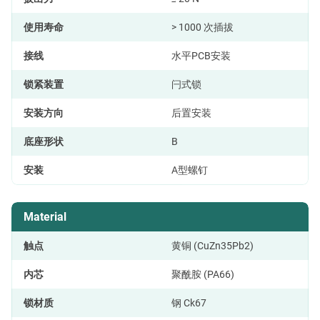
使用寿命
> 1000 次插拔
接线
水平PCB安装
锁紧装置
闩式锁
安装方向
后置安装
底座形状
B
安装
A型螺钉
Material
触点
黄铜 (CuZn35Pb2)
内芯
聚酰胺 (PA66)
锁材质
钢 Ck67