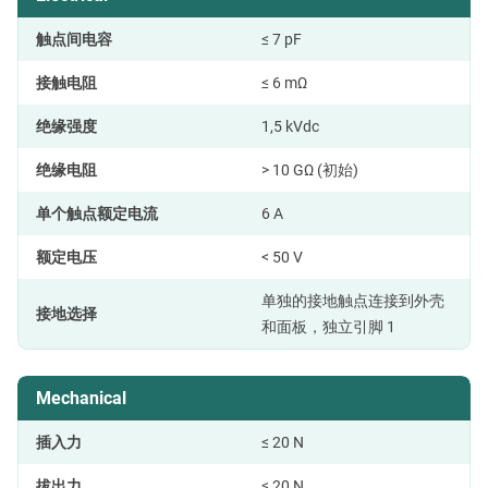
触点间电容
≤ 7 pF
接触电阻
≤ 6 mΩ
绝缘强度
1,5 kVdc
绝缘电阻
> 10 GΩ (初始)
单个触点额定电流
6 A
额定电压
< 50 V
单独的接地触点连接到外壳
接地选择
和面板，独立引脚 1
Mechanical
插入力
≤ 20 N
拔出力
≤ 20 N