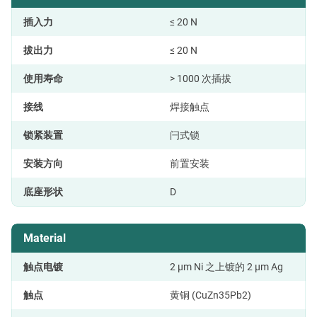
插入力
≤ 20 N
拔出力
≤ 20 N
使用寿命
> 1000 次插拔
接线
焊接触点
锁紧装置
闩式锁
安装方向
前置安装
底座形状
D
Material
触点电镀
2 µm Ni 之上镀的 2 µm Ag
触点
黄铜 (CuZn35Pb2)