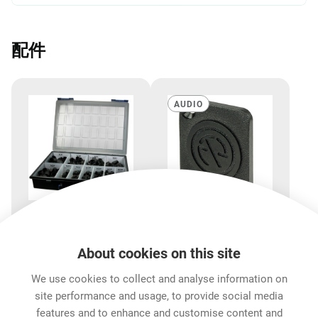
配件
AUDIO
CAS-DUMMY
DBA-BL
About cookies on this site
内含各种类型
D型开孔dummy隔板
dummyPLUG的工具箱
We use cookies to collect and analyse information on
site performance and usage, to provide social media
features and to enhance and customise content and