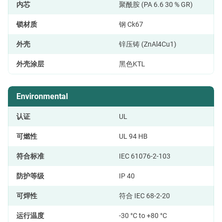
内芯
聚酰胺 (PA 6.6 30 % GR)
锁材质
钢 Ck67
外壳
锌压铸 (ZnAl4Cu1)
外壳涂层
黑色KTL
Environmental
认证
UL
可燃性
UL 94 HB
符合标准
IEC 61076-2-103
防护等级
IP 40
可焊性
符合 IEC 68-2-20
运行温度
-30 °C to +80 °C